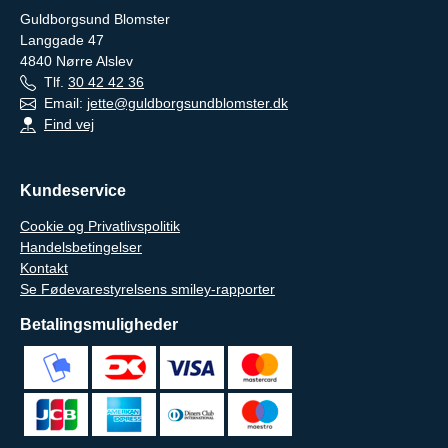
Guldborgsund Blomster
Langgade 47
4840
Nørre Alslev
Tlf.
30 42 42 36
Email:
jette@guldborgsundblomster.dk
Find vej
Kundeservice
Cookie og Privatlivspolitik
Handelsbetingelser
Kontakt
Se Fødevarestyrelsens smiley-rapporter
Betalingsmuligheder