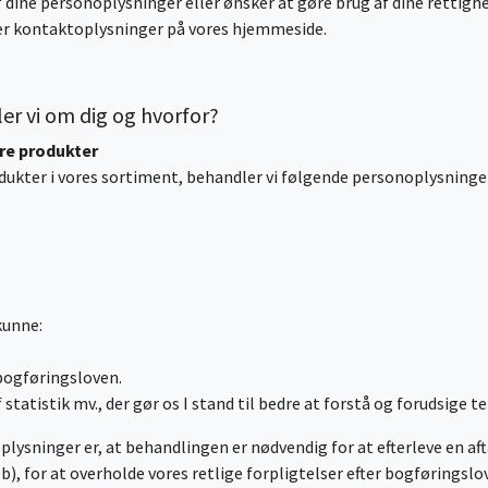
 dine personoplysninger eller ønsker at gøre brug af dine rettighe
der kontaktoplysninger på vores hjemmeside.
er vi om dig og hvorfor?
dre produkter
rodukter i vores sortiment, behandler vi følgende personoplysninge
 kunne:
g
 bogføringsloven.
f statistik mv., der gør os I stand til bedre at forstå og forudsige
ysninger er, at behandlingen er nødvendig for at efterleve en afta
), for at overholde vores retlige forpligtelser efter bogføringslove