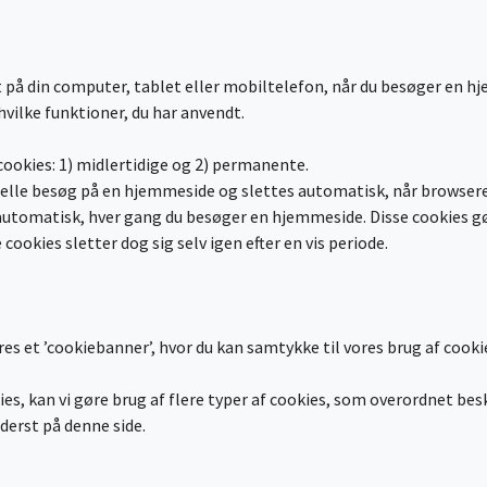
emt på din computer, tablet eller mobiltelefon, når du besøger en 
hvilke funktioner, du har anvendt.
ookies: 1) midlertidige og 2) permanente.
ktuelle besøg på en hjemmeside og slettes automatisk, når browser
omatisk, hver gang du besøger en hjemmeside. Disse cookies gør 
ookies sletter dog sig selv igen efter en vis periode.
s et ’cookiebanner’, hvor du kan samtykke til vores brug af cook
ies, kan vi gøre brug af flere typer af cookies, som overordnet be
ederst på denne side.