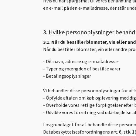
Hvis du har spørgsmål til vores behandling af
en e-mail på den e-mailadresse, der står un
3. Hvilke personoplysninger behandl
3.1. Når du bestiller blomster, vin eller an
Når du bestiller blomster, vin eller andre p
- Dit navn, adresse og e-mailadresse
- Typer og mængden af bestilte varer
- Betalingsoplysninger
Vi behandler disse personoplysninger for at
- Opfylde aftalen om køb og levering med di
- Overholde vores retlige forpligtelser efter
- Udvikle vores forretning ved udarbejdelse a
Lovgrundlaget for at behandle disse personopl
Databeskyttelsesforordningens art. 6, stk. 1(b