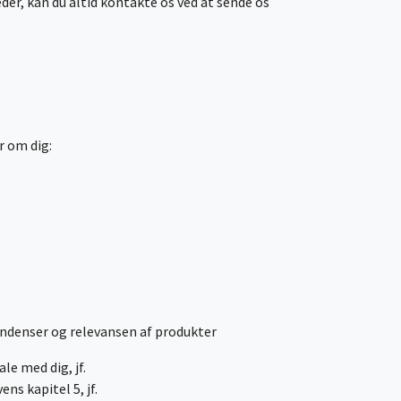
der, kan du altid kontakte os ved at sende os
r om dig:
 tendenser og relevansen af produkter
le med dig, jf.
ns kapitel 5, jf.