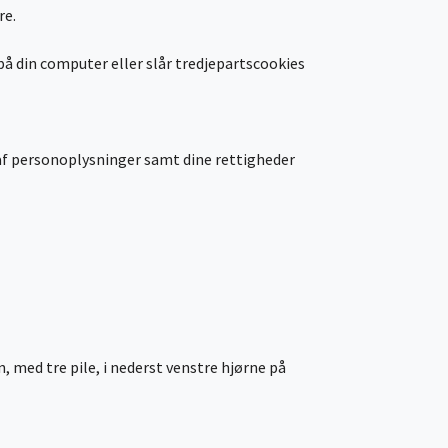
re.
å din computer eller slår tredjepartscookies
af personoplysninger samt dine rettigheder
, med tre pile, i nederst venstre hjørne på