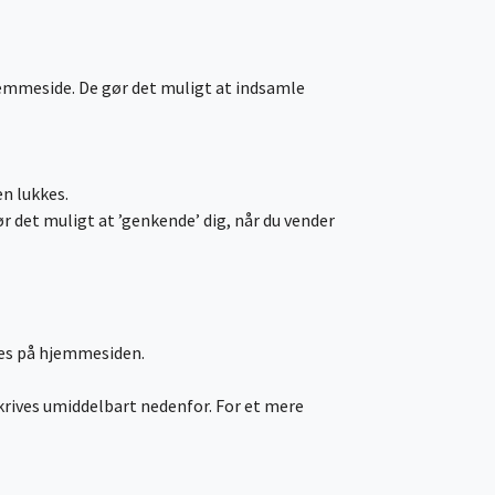
hjemmeside. De gør det muligt at indsamle
en lukkes.
det muligt at ’genkende’ dig, når du vender
ies på hjemmesiden.
skrives umiddelbart nedenfor. For et mere