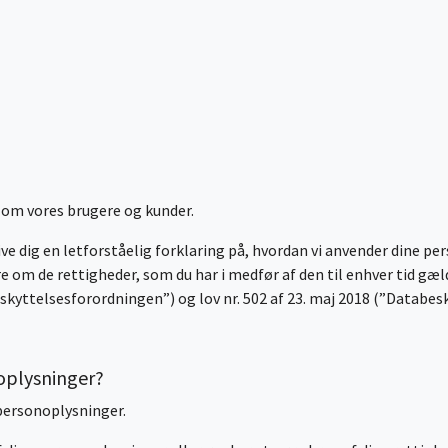
 om vores brugere og kunder.
ive dig en letforståelig forklaring på, hvordan vi anvender dine p
re om de rettigheder, som du har i medfør af den til enhver tid 
kyttelsesforordningen”) og lov nr. 502 af 23. maj 2018 (”Databes
noplysninger?
 personoplysninger.