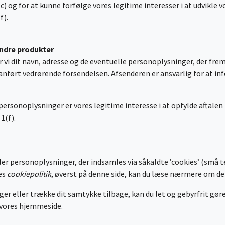
) og for at kunne forfølge vores legitime interesser i at udvikle vo
f).
andre produkter
 vi dit navn, adresse og de eventuelle personoplysninger, der frem
nført vedrørende forsendelsen. Afsenderen er ansvarlig for at in
personoplysninger er vores legitime interesse i at opfylde aftalen
 1(f).
ler personoplysninger, der indsamles via såkaldte ’cookies’ (små t
res
cookiepolitik
, øverst på denne side, kan du læse nærmere om d
er eller trække dit samtykke tilbage, kan du let og gebyrfrit gøre 
f vores hjemmeside.