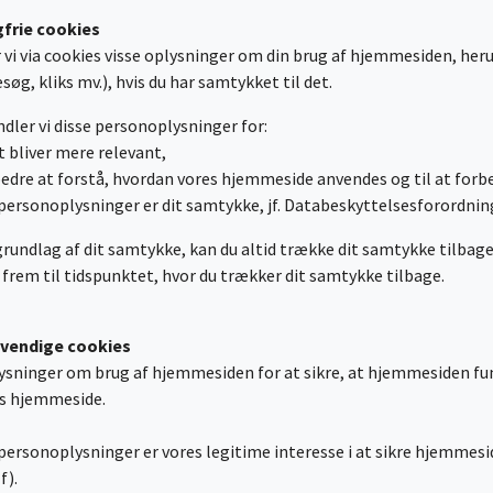
gfrie cookies
i via cookies visse oplysninger om din brug af hjemmesiden, heru
øg, kliks mv.), hvis du har samtykket til det.
dler vi disse personoplysninger for:
t bliver mere relevant,
l bedre at forstå, hvordan vores hjemmeside anvendes og til at for
ersonoplysninger er dit samtykke, jf. Databeskyttelsesforordninge
grundlag af dit samtykke, kan du altid trække dit samtykke tilba
 frem til tidspunktet, hvor du trækker dit samtykke tilbage.
dvendige cookies
lysninger om brug af hjemmesiden for at sikre, at hjemmesiden fu
es hjemmeside.
personoplysninger er vores legitime interesse i at sikre hjemmesid
f).