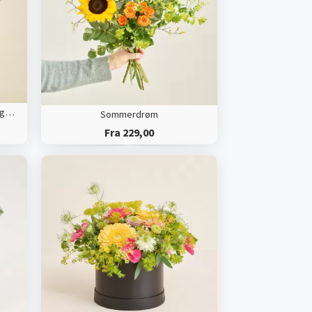
Floristens kreative buket, farverige nuancer
Sommerdrøm
Fra 229,00